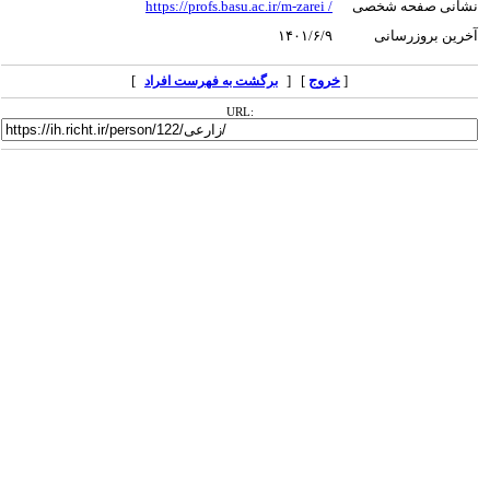
نشانی صفحه شخصی
/ https://profs.basu.ac.ir/m-zarei
آخرین بروزرسانی
۱۴۰۱/۶/۹
[
خروج
] [
]
برگشت به فهرست افراد
URL: