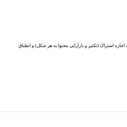
ینامه بین‌المللی Creative Commons Attribution 4.0 International License منتشر می‌شود که اجازه اشتراک (تکثیر و بازآرایی محتوا به هر شکل) و انطباق