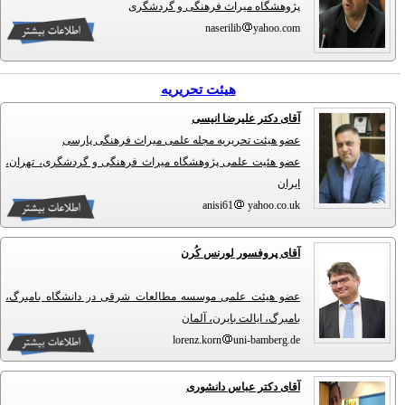
پژوهشگاه میراث فرهنگی و گردشگری
naserilib
yahoo.com
هیئت تحریریه
آقای دکتر علیرضا انیسی
عضو هیئت تحریریه مجله علمی میراث فرهنگی پارسی
عضو هئیت علمی پژوهشگاه میراث فرهنگی و گردشگری، تهران،
ایران
anisi61
yahoo.co.uk
آقای پروفسور لورنس کُرن
عضو هیئت علمی موسسه مطالعات شرقی در دانشگاه بامبرگ،
بامبرگ، ایالت بایرن، آلمان
lorenz.korn
uni-bamberg.de
آقای دکتر عباس دانشوری