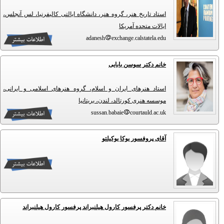
استاد تاریخ هنر، گروه هنر، دانشگاه ایالتی کالیفرنیا، لس آنجلس،
ایالات متحده آمریکا
adanesh
exchange.calstatela.edu
خانم دکتر سوسن بابایی
استاد هنرهای ایران و اسلام، گروه هنرهای اسلامی و ایرانی،
موسسه هنری کورتالد، لندن، بریتانیا
sussan.babaie
courtauld.ac.uk
آقای پروفسور یوکا یوکیلتو
خانم دکتر پرفسور کارول هیلنبراند پرفسور کارول هیلنبراند